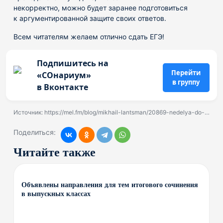
некорректно, можно будет заранее подготовиться
к аргументированной защите своих ответов.
Всем читателям желаем отлично сдать ЕГЭ!
Подпишитесь на
Перейти
«СОнариум»
в группу
в Вконтакте
Источник:
https://mel.fm/blog/mikhail-lantsman/20869-nedelya-do-yege-chto-povtorit-i-kak-eshche-gotovitsya--sekrety-stoballnikov
Поделиться:
Читайте также
Объявлены направления для тем итогового сочинения
в выпускных классах