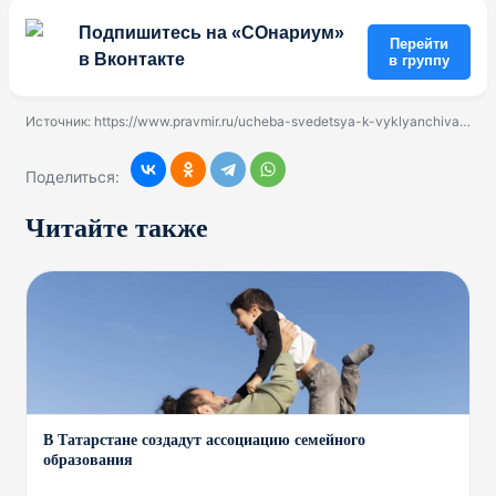
Подпишитесь на «СОнариум»
Перейти
в Вконтакте
в группу
Источник:
https://www.pravmir.ru/ucheba-svedetsya-k-vyklyanchivaniyu-ballov-uchitelya-o-zamene-ege-na-portfolio/?from=feed&utm_referrer=https%3A%2F%2Fzen.yandex.com&utm_campaign=dbr
Поделиться:
Читайте также
В Татарстане создадут ассоциацию семейного
образования