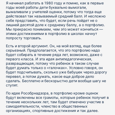
Я начинал работать в 1980 году и помню, как в первые
годы моей работы дети буквально вымогали,
вымаливали у учителей оценки, потому что тогда еще
действовал так называемый средний балл. И несложно
себе представить, что будет, если речь пойдет не о
лишней десятой доле к среднему баллу, а о портфолио.
Мы прекрасно понимаем, чем это может кончиться —
этими достижениями в портфолио в школах начнут
попросту торговать.
Есть и второй аргумент. Он, на мой взгляд, еще более
серьезный. Предполагается, что это портфолио надо
будет собирать в течение ряда лет, возможно, даже с
первого класса. И эта идея антипедагогическая,
развращающая, потому что ребенок в таком случае
будет думать только о «галочках». Условно говоря, он
будет подсчитывать, сколько уже бабушек через дорогу
перевел, а потом думать, какое еще доброе дело
сделать. Бесплатно и бескорыстно дети вообще шагу не
ступят.
По идее Рособрнадзора, в портфолио кроме оценок
будут включены все грамоты, которые ребенок получит в
течение нескольких лет, там будет отмечено участие в
самодеятельности, членство в общественных
организациях, спортивные достижения и так далее.