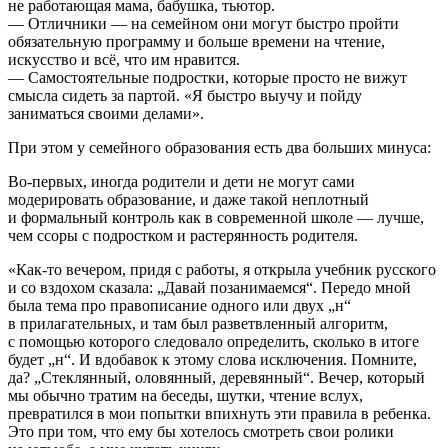
не работающая мама, бабушка, тьютор.
— Отличники — на семейном они могут быстро пройти
обязательную программу и больше времени на чтение,
искусство и всё, что им нравится.
— Самостоятельные подростки, которые просто не вижут
смысла сидеть за партой. «Я быстро выучу и пойду
заниматься своими делами».
При этом у семейного образования есть два больших минуса:
Во-первых, иногда родители и дети не могут сами
модерировать образование, и даже такой неплотный
и формальный контроль как в современной школе — лучше,
чем ссоры с подростком и растерянность родителя.
«Как-то вечером, придя с работы, я открыла учебник русского
и со вздохом сказала: „Давай позанимаемся“. Передо мной
была тема про правописание одного или двух „н“
в прилагательных, и там был разветвленный алгоритм,
с помощью которого следовало определить, сколько в итоге
будет „н“. И вдобавок к этому слова исключения. Помните,
да? „Стеклянный, оловянный, деревянный“. Вечер, который
мы обычно тратим на беседы, шутки, чтение вслух,
превратился в мои попытки впихнуть эти правила в ребенка.
Это при том, что ему бы хотелось смотреть свои ролики