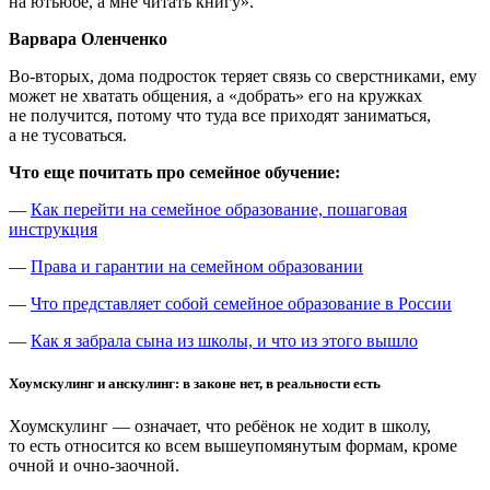
на ютьюбе, а мне читать книгу».
Варвара Оленченко
Во-вторых, дома подросток теряет связь со сверстниками, ему
может не хватать общения, а «добрать» его на кружках
не получится, потому что туда все приходят заниматься,
а не тусоваться.
Что еще почитать про семейное обучение:
—
Как перейти на семейное образование, пошаговая
инструкция
—
Права и гарантии на семейном образовании
—
Что представляет собой семейное образование в России
—
Как я забрала сына из школы, и что из этого вышло
Хоумскулинг и анскулинг: в законе нет, в реальности есть
Хоумскулинг — означает, что ребёнок не ходит в школу,
то есть относится ко всем вышеупомянутым формам, кроме
очной и очно-заочной.