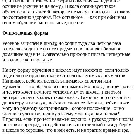
Один из вариантов очной формы обучения — надомное
обучение (обучение на дому). Школа организует такое
обучение для тех детей, которые не могут приходить в школу
по состоянию здоровья. Всё остальное — как при обычном
очном обучении: контрольные, оценки.
Очно-заочная форма
Ребёнок зачислен в школу, но ходит туда два-четыре раза
в неделю, ходит не на все предметы, выполняет большое
домашнее задание. Обязательно приходит писать четвертные
и годовые контрольные.
На эту форму обучения в школах идут неохотно, если только
родители не приводят каких-то очень весомых аргументов.
Например, ребёнок всерьёз занимается спортом или
музыкой — это обычно все понимают. Но иногда встречаются
и те, кто хочет немного «отдохнуть» от школы, при этом
не теряя связи с коллективом класса. Такой выбор объяснить
директору или завучу всё-таки сложнее. Кстати, ребята тоже
могу по-разному воспринимать «особое положение» очно-
заочного ученика: почему это ему можно, а нам нельзя?!
Впрочем, если процесс налажен хорошо, а руководство школы
не ставит преград, это действительно отличный выход: берём
в школе то хорошее, что в ней есть, и не тратим времени зря.