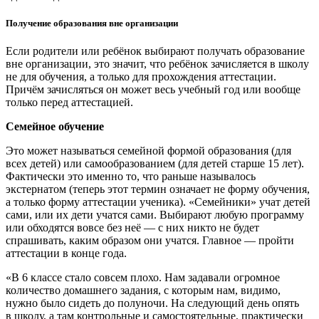
Получение образования вне организации
Если родители или ребёнок выбирают получать образование
вне организации, это значит, что ребёнок зачисляется в школу
не для обучения, а только для прохождения аттестации.
Причём зачисляться он может весь учебный год или вообще
только перед аттестацией.
Семейное обучение
Это может называться семейной формой образования (для
всех детей) или самообразованием (для детей старше 15 лет).
Фактически это именно то, что раньше называлось
экстернатом (теперь этот термин означает не форму обучения,
а только форму аттестации ученика). «Семейники» учат детей
сами, или их дети учатся сами. Выбирают любую программу
или обходятся вовсе без неё — с них никто не будет
спрашивать, каким образом они учатся. Главное — пройти
аттестации в конце года.
«В 6 классе стало совсем плохо. Нам задавали огромное
количество домашнего задания, с которым нам, видимо,
нужно было сидеть до полуночи. На следующий день опять
в школу, а там контрольные и самостоятельные, практически