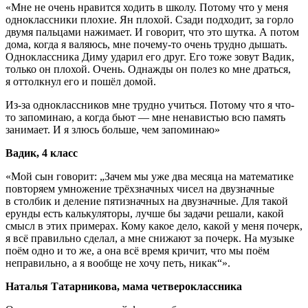
«Мне не очень нравится ходить в школу. Потому что у меня
одноклассники плохие. Ян плохой. Сзади подходит, за горло
двумя пальцами нажимает. И говорит, что это шутка. А потом
дома, когда я валяюсь, мне почему-то очень трудно дышать.
Одноклассника Диму ударил его друг. Его тоже зовут Вадик,
только он плохой. Очень. Однажды он полез ко мне драться,
я оттолкнул его и пошёл домой.
Из-за одноклассников мне трудно учиться. Потому что я что-
то запоминаю, а когда бьют — мне ненавистью всю память
занимает. И я злюсь больше, чем запоминаю»
Вадик, 4 класс
«Мой сын говорит: „Зачем мы уже два месяца на математике
повторяем умножение трёхзначных чисел на двузначные
в столбик и деление пятизначных на двузначные. Для такой
ерунды есть калькуляторы, лучше бы задачи решали, какой
смысл в этих примерах. Кому какое дело, какой у меня почерк,
я всё правильно сделал, а мне снижают за почерк. На музыке
поём одно и то же, а она всё время кричит, что мы поём
неправильно, а я вообще не хочу петь, никак“».
Наталья Татарникова, мама четвероклассника