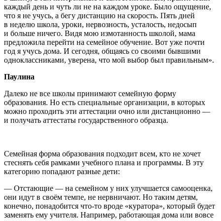
каждый день и чуть ли не на каждом уроке. Было ощущение,
что я не учусь, а бегу дистанцию на скорость. Пять дней
в неделю школа, уроки, нервозность, усталость, недосып
и больше ничего. Видя мою измотанность школой, мама
предложила перейти на семейное обучение. Вот уже почти
год я учусь дома. И сегодня, общаясь со своими бывшими
одноклассниками, уверена, что мой выбор был правильным».
Паулина
Далеко не все школы принимают семейную форму
образования. Но есть специальные организации, в которых
можно проходить эти аттестации очно или дистанционно —
и получать аттестаты государственного образца.
Семейная форма образования подходит всем, кто не хочет
стеснять себя рамками учебного плана и программы. В эту
категорию попадают разные дети:
— Отстающие — на семейном у них улучшается самооценка,
они идут в своём темпе, не нервничают. Но таким детям,
конечно, понадобится что-то вроде «куратора», который будет
заменять ему учителя. Например, работающая дома или вовсе