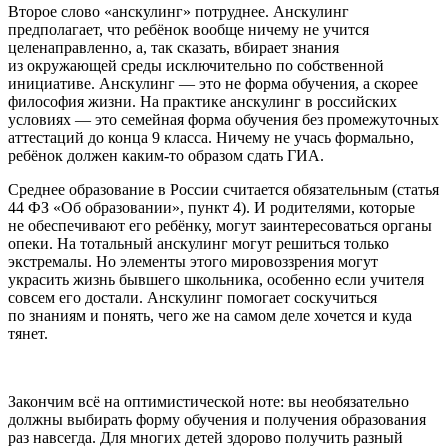
Второе слово «анскулинг» потруднее. Анскулинг
предполагает, что ребёнок вообще ничему не учится
целенаправленно, а, так сказать, вбирает знания
из окружающей среды исключительно по собственной
инициативе. Анскулинг — это не форма обучения, а скорее
философия жизни. На практике анскулинг в российских
условиях — это семейная форма обучения без промежуточных
аттестаций до конца 9 класса. Ничему не учась формально,
ребёнок должен каким-то образом сдать ГИА.
Среднее образование в России считается обязательным (статья
44 ФЗ «Об образовании», пункт 4). И родителями, которые
не обеспечивают его ребёнку, могут заинтересоваться органы
опеки. На тотальный анскулинг могут решиться только
экстремалы. Но элементы этого мировоззрения могут
украсить жизнь бывшего школьника, особенно если учителя
совсем его достали. Анскулинг помогает соскучиться
по знаниям и понять, чего же на самом деле хочется и куда
тянет.
Закончим всё на оптимистической ноте: вы необязательно
должны выбирать форму обучения и получения образования
раз навсегда. Для многих детей здорово получить разный