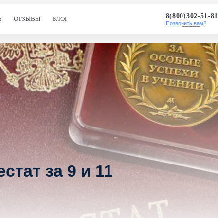
8(800)302-51-8
Ь
ОТЗЫВЫ
БЛОГ
Позвонить вам?
стат за 9 и 11