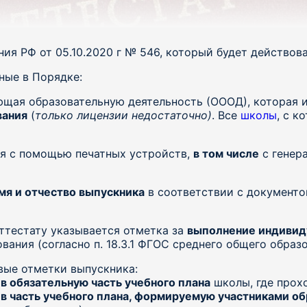
 РФ от 05.10.2020 г № 546, который будет действовать
ные в Порядке:
ющая образовательную деятельность (ОООД), которая
вания
(
только лицензии недостаточно)
. Все
школы
, с к
ся с помощью печатных устройств,
в том числе
с генер
мя и отчество выпускника
в соответствии с документ
ттестату указывается отметка за
выполнение индивид
вания (согласно п. 18.3.1 ФГОС среднего общего образо
вые отметки выпускника:
у
в обязательную часть учебного плана
школы, где прох
у
в часть учебного плана, формируемую участниками о