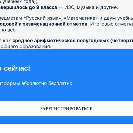
 учебных года);
авершилось до 9 класса
— ИЗО, музыка и другие.
редметам «Русский язык», «Математика» и двум учебн
одовой и экзаменационной отметок.
Итоговые отметки
 класс.
я как
среднее арифметическое полугодовых (четвертн
 общего образования.
 сейчас!
атформы абсолютно бесплатно.
ЗАРЕГИСТРИРОВАТЬСЯ