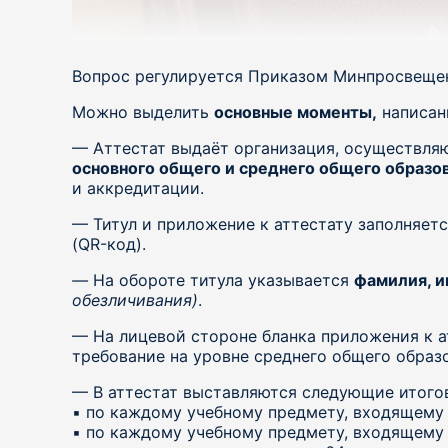
Вопрос регулируется Приказом Минпросвещения
Можно выделить
основные моменты,
написан
— Аттестат выдаёт организация, осуществля
основного общего и среднего общего образо
и аккредитации.
— Титул и приложение к аттестату заполняет
(QR-код).
—
На обороте титула указывается
фамилия, и
обезличивания)
.
— На лицевой стороне бланка приложения к а
требование на уровне среднего общего образо
— В аттестат выставляются следующие итого
▪️ по каждому учебному предмету, входящем
▪️ по каждому учебному предмету, входящем