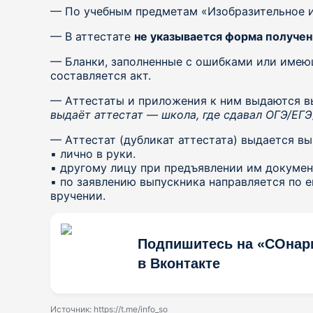
— По учебным предметам «Изобразительное и
— В аттестате
не указывается форма получен
— Бланки, заполненные с ошибками или имеющ
составляется акт.
— Аттестаты и приложения к ним выдаются в
выдаёт аттестат — школа, где сдавал ОГЭ/ЕГЭ
— Аттестат (дубликат аттестата) выдается в
▪️ лично в руки.
▪️ другому лицу при предъявлении им докуме
▪️ по заявлению выпускника направляется по
вручении.
Подпишитесь на «СОнар
в Вконтакте
Источник:
https://t.me/info_so