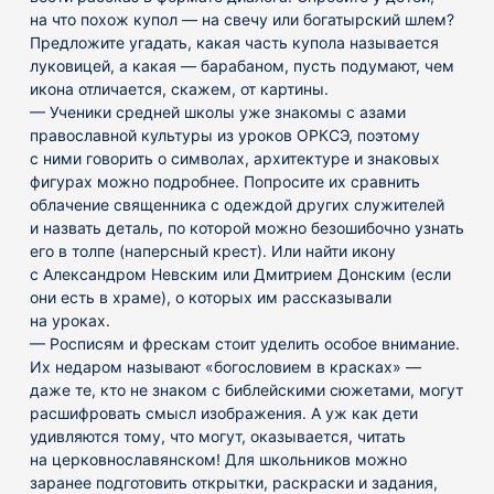
на что похож купол — на свечу или богатырский шлем?
Предложите угадать, какая часть купола называется
луковицей, а какая — барабаном, пусть подумают, чем
икона отличается, скажем, от картины.
— Ученики средней школы уже знакомы с азами
православной культуры из уроков ОРКСЭ, поэтому
с ними говорить о символах, архитектуре и знаковых
фигурах можно подробнее. Попросите их сравнить
облачение священника с одеждой других служителей
и назвать деталь, по которой можно безошибочно узнать
его в толпе (наперсный крест). Или найти икону
с Александром Невским или Дмитрием Донским (если
они есть в храме), о которых им рассказывали
на уроках.
— Росписям и фрескам стоит уделить особое внимание.
Их недаром называют «богословием в красках» —
даже те, кто не знаком с библейскими сюжетами, могут
расшифровать смысл изображения. А уж как дети
удивляются тому, что могут, оказывается, читать
на церковнославянском! Для школьников можно
заранее подготовить открытки, раскраски и задания,