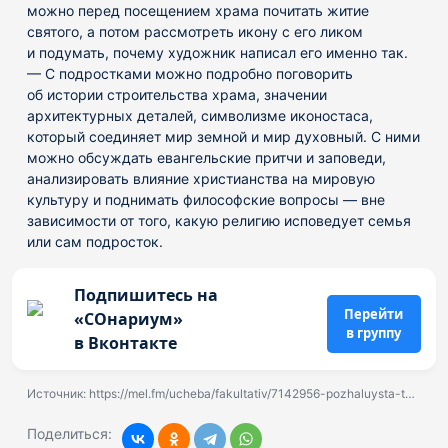
можно перед посещением храма почитать житие
святого, а потом рассмотреть икону с его ликом
и подумать, почему художник написал его именно так.
— С подростками можно подробно поговорить
об истории строительства храма, значении
архитектурных деталей, символизме иконостаса,
который соединяет мир земной и мир духовный. С ними
можно обсуждать евангельские притчи и заповеди,
анализировать влияние христианства на мировую
культуру и поднимать философские вопросы — вне
зависимости от того, какую религию исповедует семья
или сам подросток.
Подпишитесь на
Перейти
«СОнариум»
в группу
в Вконтакте
Источник:
https://mel.fm/ucheba/fakultativ/7142956-pozhaluysta-tolko-ne-v-muzey-pochemu-detyam-skuchno-na-ekskursiyakh-i-5-sovetov-kak-eto-izmenit
Поделиться: